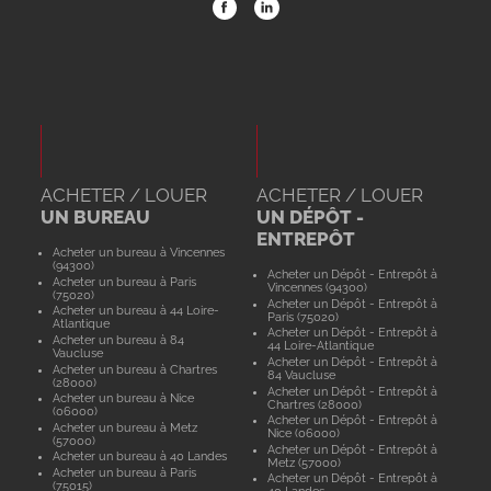
ACHETER / LOUER
ACHETER / LOUER
UN BUREAU
UN DÉPÔT -
ENTREPÔT
Acheter un bureau à Vincennes
(94300)
Acheter un Dépôt - Entrepôt à
Acheter un bureau à Paris
Vincennes (94300)
(75020)
Acheter un Dépôt - Entrepôt à
Acheter un bureau à 44 Loire-
Paris (75020)
Atlantique
Acheter un Dépôt - Entrepôt à
Acheter un bureau à 84
44 Loire-Atlantique
Vaucluse
Acheter un Dépôt - Entrepôt à
Acheter un bureau à Chartres
84 Vaucluse
(28000)
Acheter un Dépôt - Entrepôt à
Acheter un bureau à Nice
Chartres (28000)
(06000)
Acheter un Dépôt - Entrepôt à
Acheter un bureau à Metz
Nice (06000)
(57000)
Acheter un Dépôt - Entrepôt à
Acheter un bureau à 40 Landes
Metz (57000)
Acheter un bureau à Paris
Acheter un Dépôt - Entrepôt à
(75015)