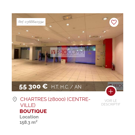
Ref. 036B840594
55 300 €
H.T. H.C. / AN
CHARTRES (28000) (CENTRE-
VOIR LE
VILLE)
DESCRIPTIF
BOUTIQUE
Location
158.3 m²