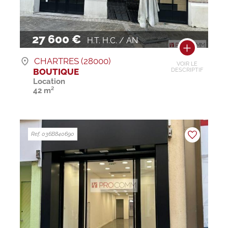
27 600 €
H.T. H.C. / AN
CHARTRES (28000)
VOIR LE
BOUTIQUE
DESCRIPTIF
Location
42 m²
Ref. 036B840690