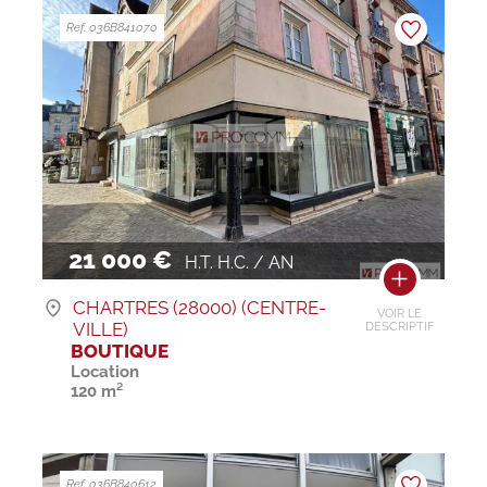
Ref. 036B841070
21 000 €
H.T. H.C. / AN
CHARTRES (28000) (CENTRE-
VOIR LE
VILLE)
DESCRIPTIF
BOUTIQUE
Location
120 m²
Ref. 036B840612