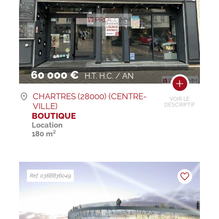
60 000 €
H.T. H.C. / AN
CHARTRES (28000) (CENTRE-
VOIR LE
VILLE)
DESCRIPTIF
BOUTIQUE
Location
180 m²
Ref. 036B836049