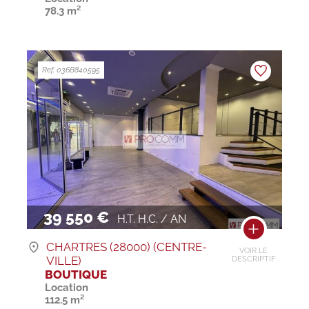
78.3 m²
Ref. 036B840595
39 550 €
H.T. H.C. / AN
CHARTRES (28000) (CENTRE-
VOIR LE
VILLE)
DESCRIPTIF
BOUTIQUE
Location
112.5 m²