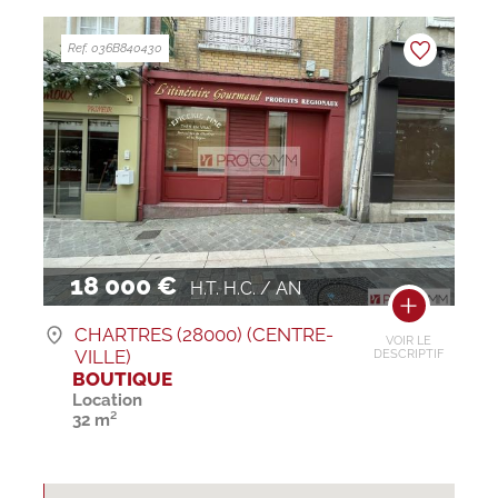
Ref. 036B840430
18 000 €
H.T. H.C. / AN
CHARTRES (28000) (CENTRE-
VOIR LE
VILLE)
DESCRIPTIF
BOUTIQUE
Location
32 m²