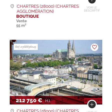
CHARTRES (28000) (CHARTRES
VOIR LE
AGGLOMÉRATION)
DESCRIPTIF
BOUTIQUE
Vente
55 m²
Ref. 036B836045
212 750 €
H.I.
CHARTRES (28000) (CHARTRES