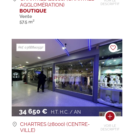
VOIR LE
AGGLOMÉRATION)
DESCRIPTIF
BOUTIQUE
Vente
57.5 m²
Ref. 036B840597
34 650 €
H.T. H.C. / AN
CHARTRES (28000) (CENTRE-
VOIR LE
VILLE)
DESCRIPTIF