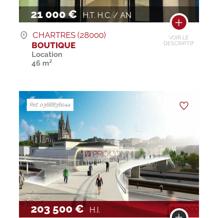
21 000 €
H.T. H.C. / AN
CHARTRES (28000)
VOIR LE
BOUTIQUE
DESCRIPTIF
Location
46 m²
Ref. 036B836044
203 500 €
H.I.