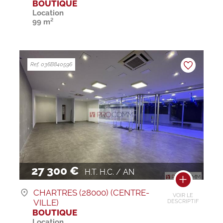
BOUTIQUE
Location
99 m²
Ref. 036B840596
27 300 €
H.T. H.C. / AN
CHARTRES (28000) (CENTRE-
VOIR LE
VILLE)
DESCRIPTIF
BOUTIQUE
Location