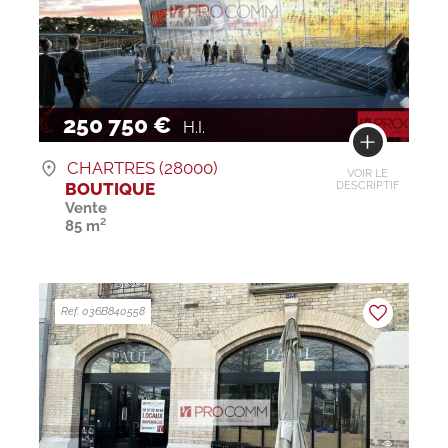
250 750 €
H.I.
CHARTRES (28000)
VOIR LE
BOUTIQUE
DESCRIPTIF
Vente
85 m²
Ref. 036B840558