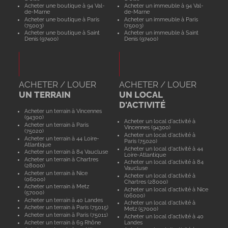
Acheter une boutique à 94 Val-
Acheter un immeuble à 94 Val-
de-Marne
de-Marne
Acheter une boutique à Paris
Acheter un immeuble à Paris
(75003)
(75003)
Acheter une boutique à Saint
Acheter un immeuble à Saint
Denis (97400)
Denis (97400)
ACHETER / LOUER
ACHETER / LOUER
UN TERRAIN
UN LOCAL
D'ACTIVITÉ
Acheter un terrain à Vincennes
(94300)
Acheter un local d'activité à
Acheter un terrain à Paris
Vincennes (94300)
(75020)
Acheter un local d'activité à
Acheter un terrain à 44 Loire-
Paris (75020)
Atlantique
Acheter un local d'activité à 44
Acheter un terrain à 84 Vaucluse
Loire-Atlantique
Acheter un terrain à Chartres
Acheter un local d'activité à 84
(28000)
Vaucluse
Acheter un terrain à Nice
Acheter un local d'activité à
(06000)
Chartres (28000)
Acheter un terrain à Metz
Acheter un local d'activité à Nice
(57000)
(06000)
Acheter un terrain à 40 Landes
Acheter un local d'activité à
Acheter un terrain à Paris (75015)
Metz (57000)
Acheter un terrain à Paris (75011)
Acheter un local d'activité à 40
Acheter un terrain à 69 Rhône
Landes