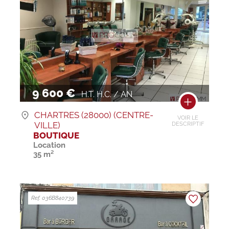
9 600 €
H.T. H.C. / AN
CHARTRES (28000) (CENTRE-
VOIR LE
VILLE)
DESCRIPTIF
BOUTIQUE
Location
35 m²
Ref. 036B840739