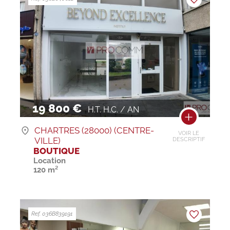
19 800 €
H.T. H.C. / AN
CHARTRES (28000) (CENTRE-
VOIR LE
VILLE)
DESCRIPTIF
BOUTIQUE
Location
120 m²
Ref. 036B839191