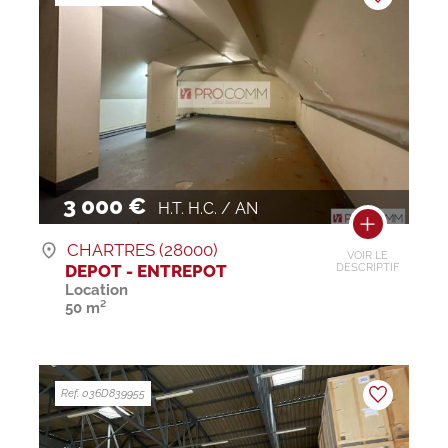
3 000 €
H.T. H.C. / AN
CHARTRES (28000)
VOIR LE
DEPOT - ENTREPOT
DESCRIPTIF
Location
50 m²
Ref. 036D839955