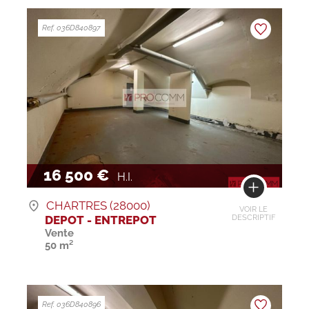
Ref. 036D840897
16 500 €
H.I.
CHARTRES (28000)
VOIR LE
DEPOT - ENTREPOT
DESCRIPTIF
Vente
50 m²
Ref. 036D840896