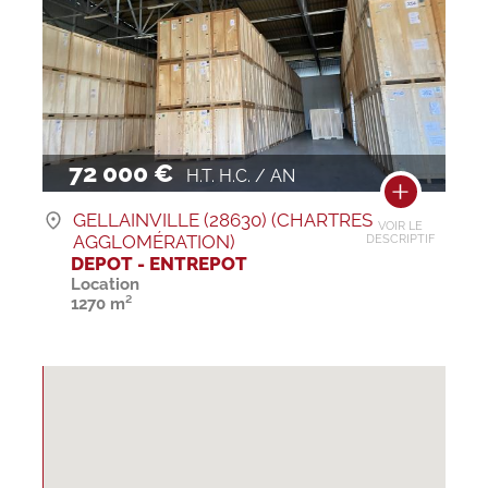
72 000 €
H.T. H.C. / AN
GELLAINVILLE (28630) (CHARTRES
VOIR LE
AGGLOMÉRATION)
DESCRIPTIF
DEPOT - ENTREPOT
Location
1270 m²