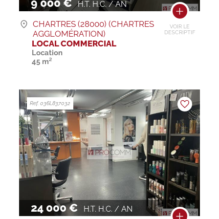
9 000 €
H.T. H.C. / AN
CHARTRES (28000) (CHARTRES
VOIR LE
AGGLOMÉRATION)
DESCRIPTIF
LOCAL COMMERCIAL
Location
45 m²
Ref. 036L837032
24 000 €
H.T. H.C. / AN