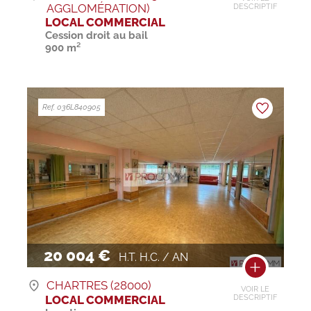
AGGLOMÉRATION)
DESCRIPTIF
LOCAL COMMERCIAL
Cession droit au bail
900 m²
Ref. 036L840905
20 004 €
H.T. H.C. / AN
CHARTRES (28000)
VOIR LE
LOCAL COMMERCIAL
DESCRIPTIF