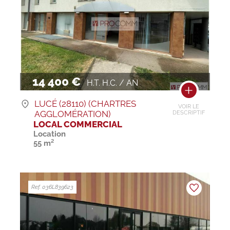
14 400 €
H.T. H.C. / AN
LUCÉ (28110) (CHARTRES
VOIR LE
AGGLOMÉRATION)
DESCRIPTIF
LOCAL COMMERCIAL
Location
55 m²
Ref. 036L839623