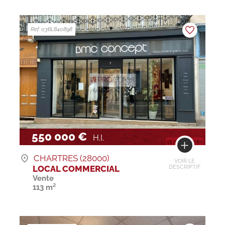
Ref. 036L840898
550 000 €
H.I.
CHARTRES (28000)
VOIR LE
LOCAL COMMERCIAL
DESCRIPTIF
Vente
113 m²