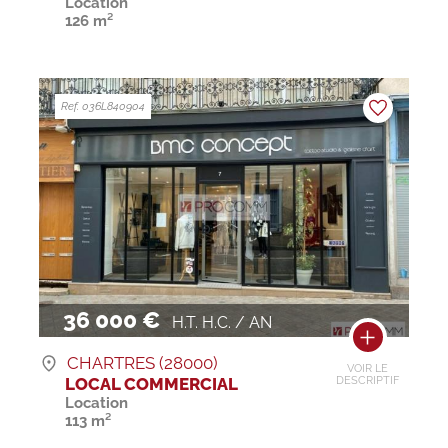
Location
126 m²
Ref. 036L840904
36 000 €
H.T. H.C. / AN
CHARTRES (28000)
VOIR LE
LOCAL COMMERCIAL
DESCRIPTIF
Location
113 m²