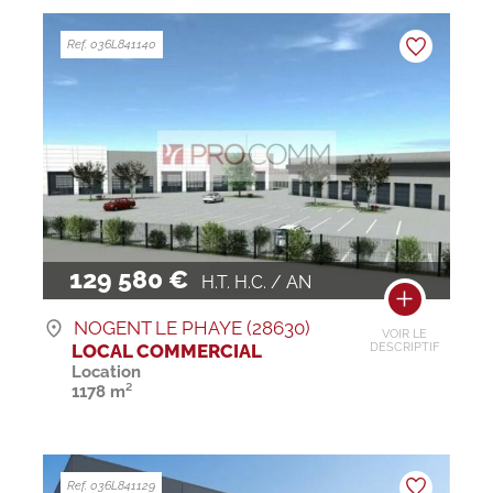
Ref. 036L841140
129 580 €
H.T. H.C. / AN
NOGENT LE PHAYE (28630)
VOIR LE
LOCAL COMMERCIAL
DESCRIPTIF
Location
1178 m²
Ref. 036L841129