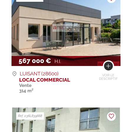
567 000 €
H.I.
LUISANT (28600)
VOIR LE
LOCAL COMMERCIAL
DESCRIPTIF
Vente
314 m²
Ref. 036L839668