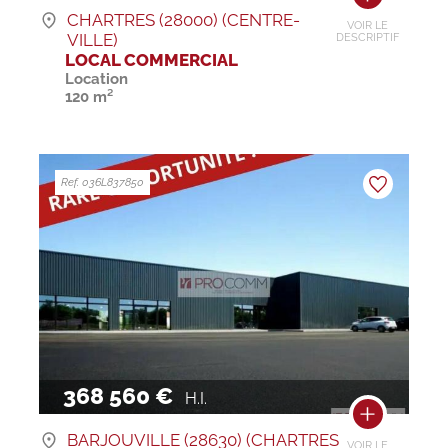
CHARTRES (28000) (CENTRE-
VOIR LE
VILLE)
DESCRIPTIF
LOCAL COMMERCIAL
Location
120 m²
Ref. 036L837850
368 560 €
H.I.
BARJOUVILLE (28630) (CHARTRES
VOIR LE