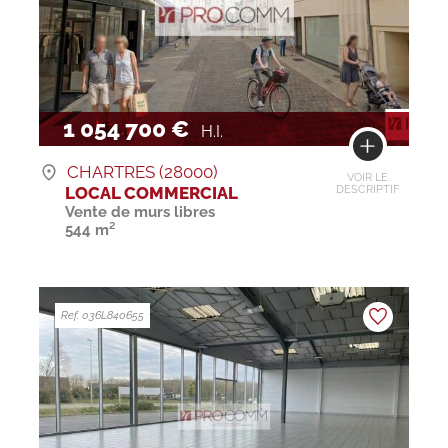
1 054 700 €
H.I.
CHARTRES (28000)
VOIR LE
LOCAL COMMERCIAL
DESCRIPTIF
Vente de murs libres
544 m²
Ref. 036L840655