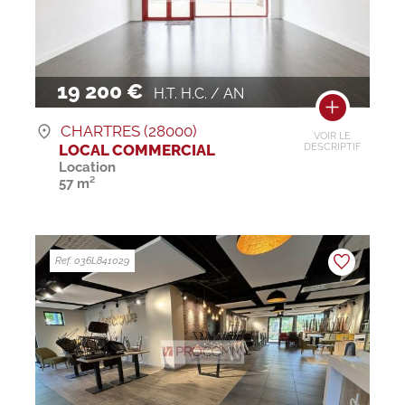
19 200 €
H.T. H.C. / AN
CHARTRES (28000)
VOIR LE
LOCAL COMMERCIAL
DESCRIPTIF
Location
57 m²
Ref. 036L841029