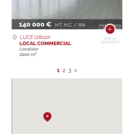
140 000 €
H.T. H.C. / AN
LUCÉ (28110)
VOIR LE
LOCAL COMMERCIAL
DESCRIPTIF
Location
2200 m²
1
2
3
>