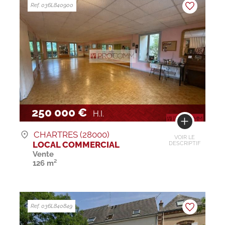
Ref. 036L840900
250 000 €
H.I.
CHARTRES (28000)
VOIR LE
LOCAL COMMERCIAL
DESCRIPTIF
Vente
126 m²
Ref. 036L840849