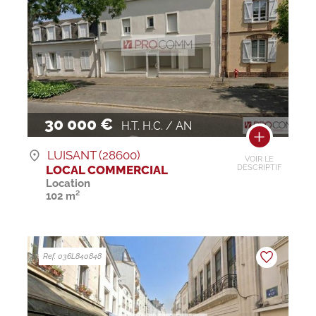
30 000 €
H.T. H.C. / AN
LUISANT (28600)
VOIR LE
LOCAL COMMERCIAL
DESCRIPTIF
Location
102 m²
Ref. 036L840848