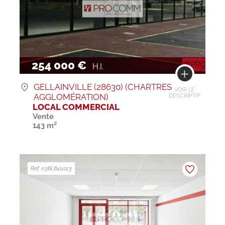
254 000 €
H.I.
GELLAINVILLE (28630) (CHARTRES
VOIR LE
AGGLOMÉRATION)
DESCRIPTIF
LOCAL COMMERCIAL
Vente
143 m²
Ref. 036L841023