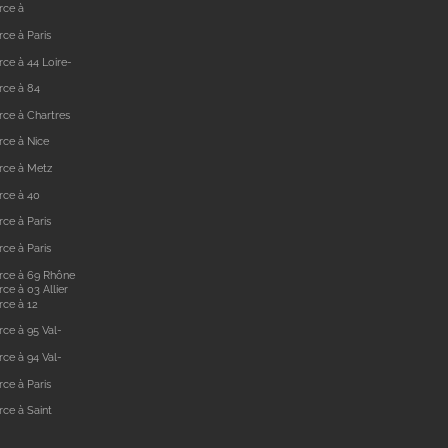
rce à
ce à Paris
ce à 44 Loire-
rce à 84
ce à Chartres
ce à Nice
rce à Metz
rce à 40
ce à Paris
ce à Paris
rce à 69 Rhône
e à 03 Allier
ce à 12
ce à 95 Val-
ce à 94 Val-
ce à Paris
ce à Saint