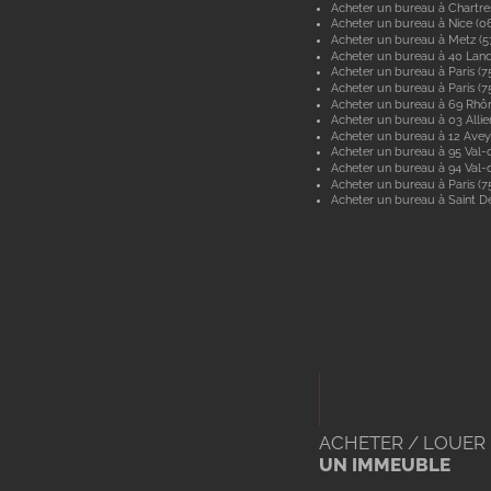
Acheter un bureau à Chartre
Acheter un bureau à Nice (0
Acheter un bureau à Metz (
Acheter un bureau à 40 Lan
Acheter un bureau à Paris (7
Acheter un bureau à Paris (7
Acheter un bureau à 69 Rhô
Acheter un bureau à 03 Allie
Acheter un bureau à 12 Ave
Acheter un bureau à 95 Val-d
Acheter un bureau à 94 Val
Acheter un bureau à Paris (7
Acheter un bureau à Saint De
ACHETER / LOUER
UN IMMEUBLE