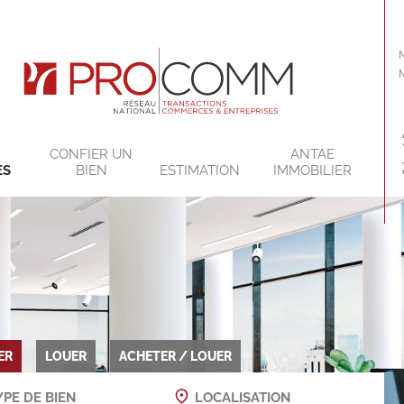
CONFIER UN
ANTAE
ES
BIEN
ESTIMATION
IMMOBILIER
ER
LOUER
ACHETER / LOUER
PE DE BIEN
LOCALISATION