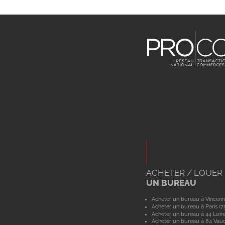
ACHETER / LOUER
UN BUREAU
Acheter un bureau à Vincenn
Acheter un bureau à Paris (7
Acheter un bureau à 44 Loir
Acheter un bureau à 84 Vau