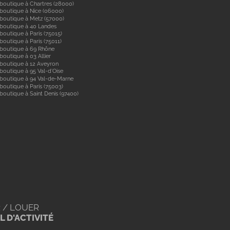
boutique à Chartres (28000)
boutique à Nice (06000)
boutique à Metz (57000)
 boutique à 40 Landes
boutique à Paris (75015)
boutique à Paris (75011)
 boutique à 69 Rhône
boutique à 03 Allier
boutique à 12 Aveyron
boutique à 95 Val-d'Oise
 boutique à 94 Val-de-Marne
boutique à Paris (75003)
boutique à Saint Denis (97400)
 / LOUER
 D'ACTIVITÉ