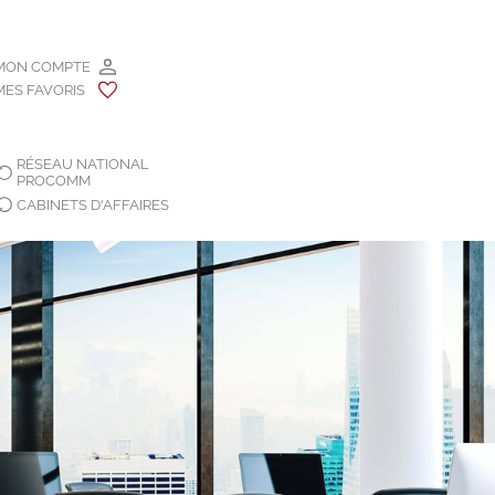
MON COMPTE
MES FAVORIS
RÉSEAU NATIONAL
PROCOMM
CABINETS D'AFFAIRES