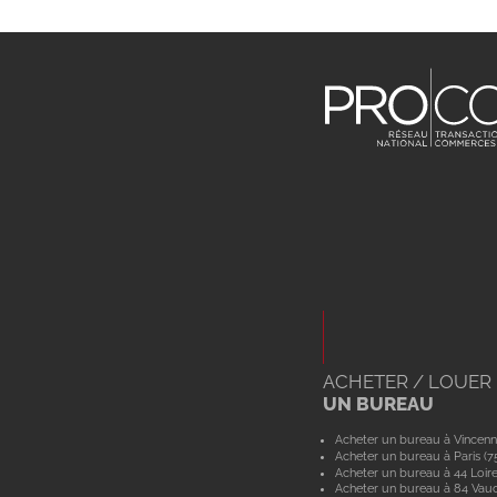
ACHETER / LOUER
UN BUREAU
Acheter un bureau à Vincenn
Acheter un bureau à Paris (7
Acheter un bureau à 44 Loir
Acheter un bureau à 84 Vau