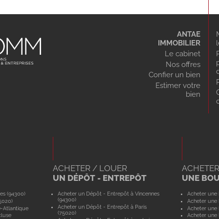
ANTAE
IMMOBILIER
Le cabinet
Nos offres
Confier un bien
Estimer votre
bien
ACHETER / LOUER
ACHETER
UN DÉPÔT - ENTREPÔT
UNE BO
es (94300)
Acheter un Dépôt - Entrepôt à Vincennes
Acheter une 
(94300)
5020)
Acheter une 
Acheter un Dépôt - Entrepôt à Paris
e-Atlantique
Acheter une 
(75020)
cluse
Acheter une 