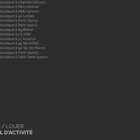
boutique à Chartres (28000)
boutique à Nice (06000)
boutique à Metz (57000)
 boutique à 40 Landes
boutique à Paris (75015)
boutique à Paris (75011)
 boutique à 69 Rhône
boutique à 03 Allier
boutique à 12 Aveyron
boutique à 95 Val-d'Oise
 boutique à 94 Val-de-Marne
boutique à Paris (75003)
boutique à Saint Denis (97400)
 / LOUER
 D'ACTIVITÉ