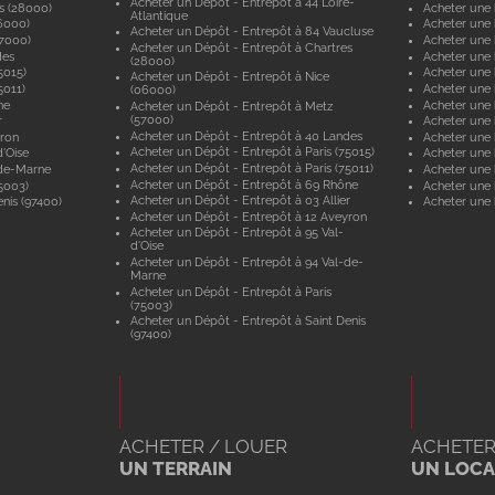
Acheter un Dépôt - Entrepôt à 44 Loire-
s (28000)
Acheter une 
Atlantique
6000)
Acheter une 
Acheter un Dépôt - Entrepôt à 84 Vaucluse
57000)
Acheter une 
Acheter un Dépôt - Entrepôt à Chartres
des
Acheter une
(28000)
5015)
Acheter une 
Acheter un Dépôt - Entrepôt à Nice
5011)
Acheter une 
(06000)
ne
Acheter une
Acheter un Dépôt - Entrepôt à Metz
(57000)
r
Acheter une 
Acheter un Dépôt - Entrepôt à 40 Landes
yron
Acheter une 
Acheter un Dépôt - Entrepôt à Paris (75015)
'Oise
Acheter une 
Acheter un Dépôt - Entrepôt à Paris (75011)
-de-Marne
Acheter une
Acheter un Dépôt - Entrepôt à 69 Rhône
5003)
Acheter une 
Acheter un Dépôt - Entrepôt à 03 Allier
nis (97400)
Acheter une 
Acheter un Dépôt - Entrepôt à 12 Aveyron
Acheter un Dépôt - Entrepôt à 95 Val-
d'Oise
Acheter un Dépôt - Entrepôt à 94 Val-de-
Marne
Acheter un Dépôt - Entrepôt à Paris
(75003)
Acheter un Dépôt - Entrepôt à Saint Denis
(97400)
ACHETER / LOUER
ACHETER
UN TERRAIN
UN LOCAL