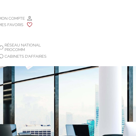
MON COMPTE
MES FAVORIS
RÉSEAU NATIONAL
PROCOMM
CABINETS D'AFFAIRES