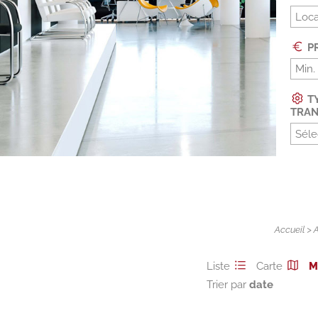
Local
PR
TY
TRAN
Séle
Accueil
>
Liste
Carte
M
Trier par