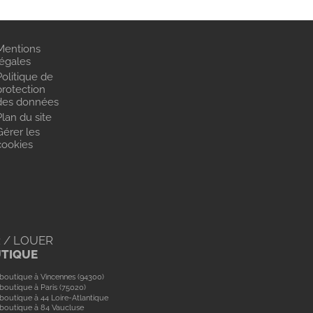
Mentions
légales
Politique de
protection
des données
Plan du site
Gérer les
cookies
 / LOUER
UTIQUE
boutique à Vincennes (94300)
boutique à Paris (75020)
boutique à 44 Loire-Atlantique
boutique à 84 Vaucluse