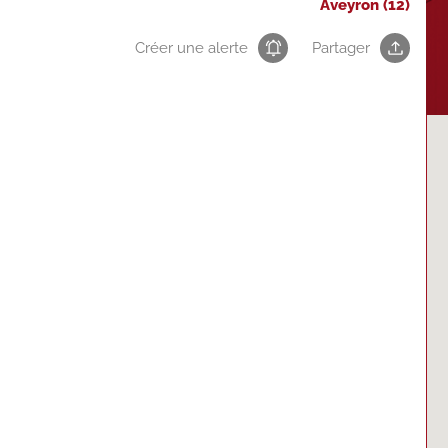
Aveyron (12)
Créer une alerte
Partager