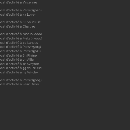
cal d'activité à Vincennes
cal d'activité à Paris (75020)
cal d'activité à 44 Loire-
cal d'activité à 84 Vaucluse
cal d'activité à Chartres
cal d'activité à Nice (06000)
cal d'activité à Metz (57000)
cal d'activité à 40 Landes
cal d'activité à Paris (75015)
cal d'activité à Paris (75011)
ocal d'activité à 69 Rhône
cal d'activité à 03 Allier
cal d'activité à 12 Aveyron
cal d'activité à 95 Val-d'Oise
cal d'activité à 94 Val-de-
cal d'activité à Paris (75003)
cal d'activité à Saint Denis