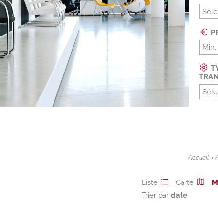
Séle
PR
TY
TRAN
Séle
Accueil
>
Liste
Carte
M
Trier par