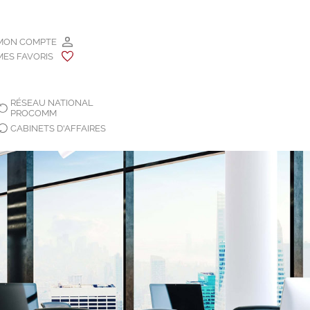
MON COMPTE
MES FAVORIS
RÉSEAU NATIONAL
PROCOMM
CABINETS D'AFFAIRES