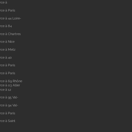
rce à
ce à Paris
ce à 44 Loire-
rce à 84
ce à Chartres
ce à Nice
rce à Metz
rce à 40
ce à Paris
ce à Paris
rce à 69 Rhône
e à 03 Allier
ce à 12
ce à 95 Val-
ce à 94 Val-
ce à Paris
ce à Saint