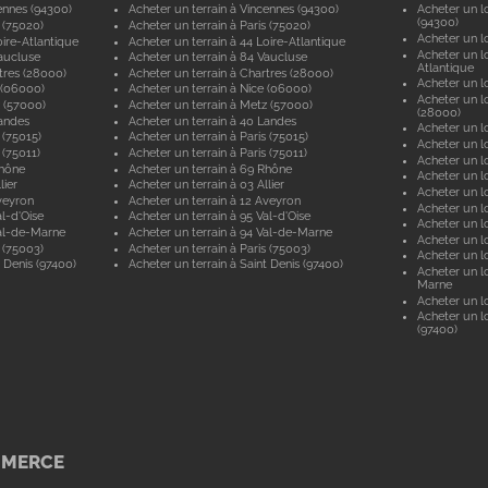
ennes (94300)
Acheter un terrain à Vincennes (94300)
Acheter un lo
(94300)
 (75020)
Acheter un terrain à Paris (75020)
Acheter un lo
ire-Atlantique
Acheter un terrain à 44 Loire-Atlantique
Acheter un lo
aucluse
Acheter un terrain à 84 Vaucluse
Atlantique
tres (28000)
Acheter un terrain à Chartres (28000)
Acheter un lo
 (06000)
Acheter un terrain à Nice (06000)
Acheter un lo
 (57000)
Acheter un terrain à Metz (57000)
(28000)
andes
Acheter un terrain à 40 Landes
Acheter un lo
 (75015)
Acheter un terrain à Paris (75015)
Acheter un lo
 (75011)
Acheter un terrain à Paris (75011)
Acheter un lo
Rhône
Acheter un terrain à 69 Rhône
Acheter un lo
lier
Acheter un terrain à 03 Allier
Acheter un lo
veyron
Acheter un terrain à 12 Aveyron
Acheter un l
l-d'Oise
Acheter un terrain à 95 Val-d'Oise
Acheter un lo
al-de-Marne
Acheter un terrain à 94 Val-de-Marne
Acheter un lo
 (75003)
Acheter un terrain à Paris (75003)
Acheter un lo
 Denis (97400)
Acheter un terrain à Saint Denis (97400)
Acheter un lo
Marne
Acheter un lo
Acheter un lo
(97400)
MMERCE