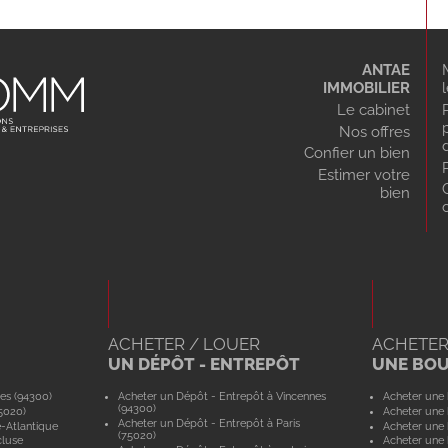
ANTAE
IMMOBILIER
Le cabinet
Nos offres
Confier un bien
Estimer votre
bien
ACHETER / LOUER
ACHETER
UN DÉPÔT - ENTREPÔT
UNE BO
es (94300)
Acheter un Dépôt - Entrepôt à Vincennes
Acheter une 
(94300)
5020)
Acheter une 
Acheter un Dépôt - Entrepôt à Paris
e-Atlantique
Acheter une 
(75020)
cluse
Acheter une 