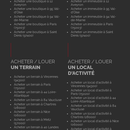
Acheter une boutique à 12
Acheter un immeuble à 12
Aveyron
Aveyron
Acheter une boutique à 95 Val-
Acheter un immeuble à 95 Val-
d'Oise
d'Oise
Acheter une boutique à 94 Val-
Acheter un immeuble à 94 Val-
de-Marne
de-Marne
Acheter une boutique à Paris
Acheter un immeuble à Paris
(75003)
(75003)
Acheter une boutique à Saint
Acheter un immeuble à Saint
Denis (97400)
Denis (97400)
ACHETER / LOUER
ACHETER / LOUER
UN TERRAIN
UN LOCAL
D'ACTIVITÉ
Acheter un terrain à Vincennes
(94300)
Acheter un local d'activité à
Acheter un terrain à Paris
Vincennes (94300)
(75020)
Acheter un local d'activité à
Acheter un terrain à 44 Loire-
Paris (75020)
Atlantique
Acheter un local d'activité à 44
Acheter un terrain à 84 Vaucluse
Loire-Atlantique
Acheter un terrain à Chartres
Acheter un local d'activité à 84
(28000)
Vaucluse
Acheter un terrain à Nice
Acheter un local d'activité à
(06000)
Chartres (28000)
Acheter un terrain à Metz
Acheter un local d'activité à Nice
(57000)
(06000)
Acheter un terrain à 40 Landes
Acheter un local d'activité à