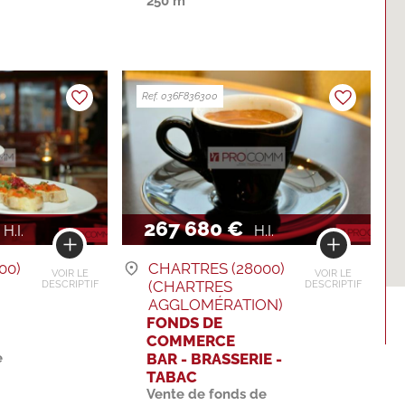
250 m²
Ref. 036F836300
267 680 €
H.I.
H.I.
00)
CHARTRES (28000)
VOIR LE
VOIR LE
)
(CHARTRES
DESCRIPTIF
DESCRIPTIF
AGGLOMÉRATION)
FONDS DE
COMMERCE
e
BAR - BRASSERIE -
TABAC
Vente de fonds de