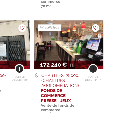
commerce
70 m²
Ref. 036F181551
172 240 €
H.I.
00)
CHARTRES (28000)
VOIR LE
VOIR LE
(CHARTRES
DESCRIPTIF
DESCRIPTIF
AGGLOMÉRATION)
FONDS DE
e
COMMERCE
PRESSE - JEUX
Vente de fonds de
commerce