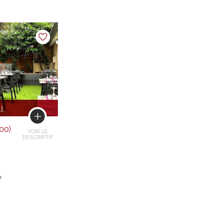
I.
00)
VOIR LE
)
DESCRIPTIF
e