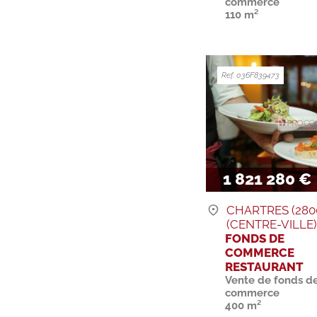
commerce
110 m²
Ref. 036F839473
1 821 280 €
CHARTRES (280
(CENTRE-VILLE
FONDS DE
COMMERCE
RESTAURANT
Vente de fonds d
commerce
400 m²