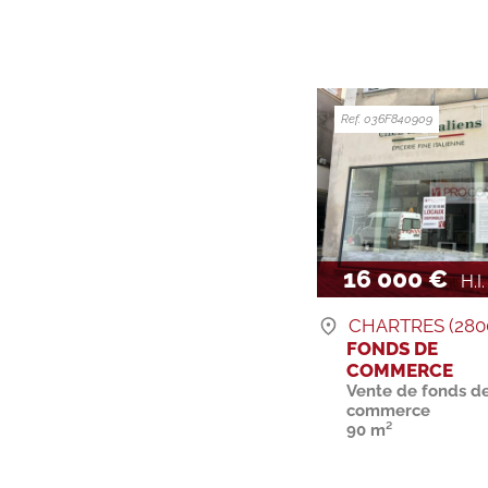
Ref. 036F840909
16 000 €
H.I.
CHARTRES (280
FONDS DE
COMMERCE
Vente de fonds d
commerce
90 m²