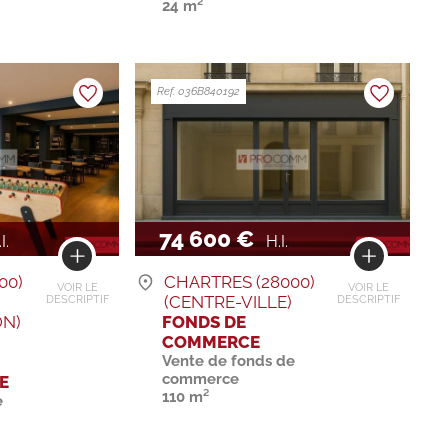
24 m²
Ref. 036B840192
74 600 €
I.
H.I.
00)
CHARTRES (28000)
VOIR LE
VOIR LE
(CENTRE-VILLE)
DESCRIPTIF
DESCRIPTIF
N)
FONDS DE
COMMERCE
Vente de fonds de
commerce
E
110 m²
e