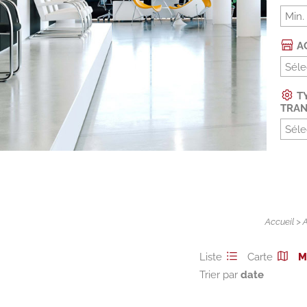
AC
Séle
TY
TRAN
Séle
Accueil
>
Liste
Carte
M
Trier par