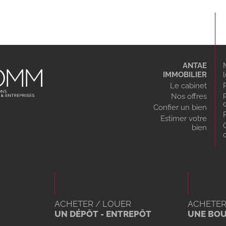
ANTAE
IMMOBILIER
Le cabinet
Nos offres
Confier un bien
Estimer votre
bien
ACHETER / LOUER
ACHETER
UN DÉPÔT - ENTREPÔT
UNE BO