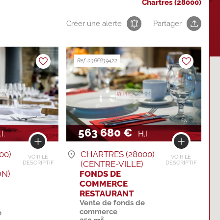
Chartres (28000)
Créer une alerte
Partager
Ref. 036F839472
563 680 €
I.
H.I.
00)
CHARTRES (28000)
VOIR LE
VOIR LE
(CENTRE-VILLE)
DESCRIPTIF
DESCRIPTIF
N)
FONDS DE
COMMERCE
RESTAURANT
Vente de fonds de
commerce
e