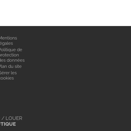
Mentions
légales
Politique de
protection
des données
Plan du site
Gérer les
cookies
 / LOUER
UTIQUE