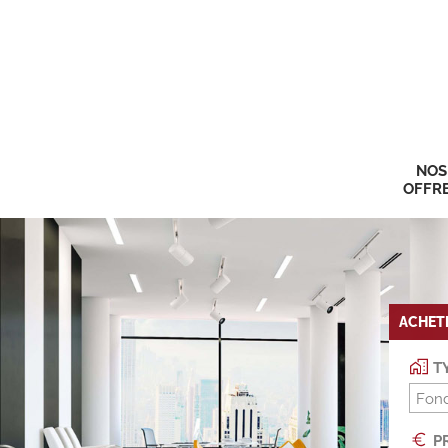
NOS
OFFR
ACHET
TY
Fon
PR