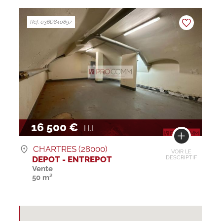
Ref. 036D840897
16 500 €
H.I.
CHARTRES (28000)
VOIR LE
DEPOT - ENTREPOT
DESCRIPTIF
Vente
50 m²