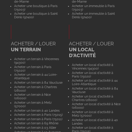
de-Marne
de-Marne
Acheter une boutique à Paris
Acheter un immeuble à Paris
(75003)
(75003)
Acheter une boutique à Saint
Acheter un immeuble à Saint
Denis (97400)
Denis (97400)
ACHETER / LOUER
ACHETER / LOUER
UN TERRAIN
UN LOCAL
D'ACTIVITÉ
Acheter un terrain à Vincennes
(94300)
Acheter un local d'activité à
Acheter un terrain à Paris
Vincennes (94300)
(75020)
Acheter un local d'activité à
Acheter un terrain à 44 Loire-
Paris (75020)
Atlantique
Acheter un local d'activité à 44
Acheter un terrain à 84 Vaucluse
Loire-Atlantique
Acheter un terrain à Chartres
Acheter un local d'activité à 84
(28000)
Vaucluse
Acheter un terrain à Nice
Acheter un local d'activité à
(06000)
Chartres (28000)
Acheter un terrain à Metz
Acheter un local d'activité à Nice
(57000)
(06000)
Acheter un terrain à 40 Landes
Acheter un local d'activité à
Acheter un terrain à Paris (75015)
Metz (57000)
Acheter un terrain à Paris (75011)
Acheter un local d'activité à 40
Acheter un terrain à 69 Rhône
Landes
Acheter un terrain à 03 Allier
Acheter un local d'activité à
Paris (75015)
Acheter un terrain à 12 Aveyron