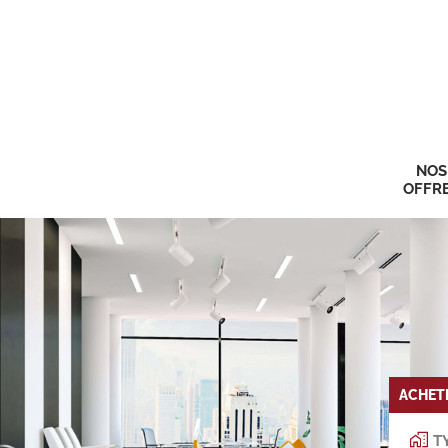
NOS
OFFR
ACHET
TY