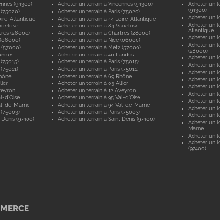
ennes (94300)
Acheter un terrain à Vincennes (94300)
Acheter un lo
(94300)
 (75020)
Acheter un terrain à Paris (75020)
Acheter un lo
ire-Atlantique
Acheter un terrain à 44 Loire-Atlantique
Acheter un lo
aucluse
Acheter un terrain à 84 Vaucluse
Atlantique
tres (28000)
Acheter un terrain à Chartres (28000)
Acheter un lo
 (06000)
Acheter un terrain à Nice (06000)
Acheter un lo
 (57000)
Acheter un terrain à Metz (57000)
(28000)
andes
Acheter un terrain à 40 Landes
Acheter un lo
 (75015)
Acheter un terrain à Paris (75015)
Acheter un lo
 (75011)
Acheter un terrain à Paris (75011)
Acheter un lo
Rhône
Acheter un terrain à 69 Rhône
Acheter un lo
lier
Acheter un terrain à 03 Allier
Acheter un lo
veyron
Acheter un terrain à 12 Aveyron
Acheter un l
l-d'Oise
Acheter un terrain à 95 Val-d'Oise
Acheter un lo
al-de-Marne
Acheter un terrain à 94 Val-de-Marne
Acheter un lo
 (75003)
Acheter un terrain à Paris (75003)
Acheter un lo
 Denis (97400)
Acheter un terrain à Saint Denis (97400)
Acheter un lo
Marne
Acheter un lo
Acheter un lo
(97400)
MMERCE