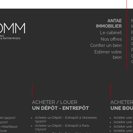
ANTAE
IMMOBILIER
Le cabinet
Nos offres
Confier un bien
Estimer votre
bien
ACHETER / LOUER
ACHETER
UN DÉPÔT - ENTREPÔT
UNE BO
es (94300)
Acheter un Dépôt - Entrepôt à Vincennes
Acheter une 
(94300)
5020)
Acheter une 
Acheter un Dépôt - Entrepôt à Paris
e-Atlantique
Acheter une 
(75020)
cluse
Acheter une 