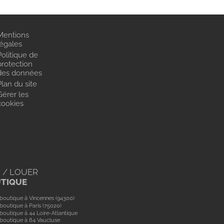
Mentions
légales
Politique de
protection
des données
Plan du site
Gérer les
cookies
 / LOUER
UTIQUE
boutique à Vincennes (94300)
boutique à Paris (75020)
boutique à 44 Loire-Atlantique
boutique à 84 Vaucluse