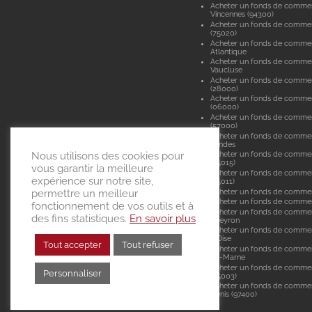
Acheter un fonds de comme
Vincennes (94300)
Acheter un fonds de commer
(75020)
Acheter un fonds de commer
Atlantique
Acheter un fonds de comme
Vaucluse
Acheter un fonds de commer
(28000)
Acheter un fonds de commer
(06000)
Acheter un fonds de comme
(57000)
Acheter un fonds de comme
Landes
Nous utilisons des cookies pour
Acheter un fonds de commer
(75015)
vous garantir la meilleure
Acheter un fonds de commer
expérience sur notre site,
(75011)
Acheter un fonds de comme
permettre un meilleur
Acheter un fonds de commerc
fonctionnement de vos outils et à
Acheter un fonds de commer
des fins statistiques.
En savoir plus
Aveyron
Acheter un fonds de commer
d'Oise
Tout accepter
Tout refuser
Acheter un fonds de commer
de-Marne
Acheter un fonds de commer
Personnaliser
(75003)
Acheter un fonds de commer
Denis (97400)