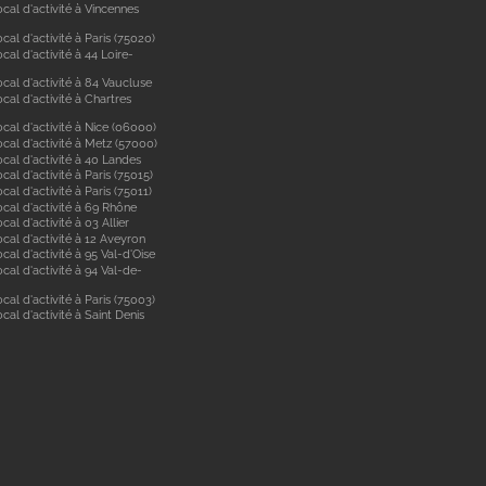
cal d'activité à Vincennes
cal d'activité à Paris (75020)
cal d'activité à 44 Loire-
cal d'activité à 84 Vaucluse
cal d'activité à Chartres
cal d'activité à Nice (06000)
cal d'activité à Metz (57000)
cal d'activité à 40 Landes
cal d'activité à Paris (75015)
cal d'activité à Paris (75011)
ocal d'activité à 69 Rhône
cal d'activité à 03 Allier
cal d'activité à 12 Aveyron
cal d'activité à 95 Val-d'Oise
cal d'activité à 94 Val-de-
cal d'activité à Paris (75003)
cal d'activité à Saint Denis