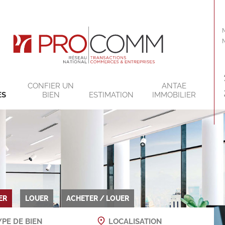
CONFIER UN
ANTAE
ES
BIEN
ESTIMATION
IMMOBILIER
ER
LOUER
ACHETER / LOUER
PE DE BIEN
LOCALISATION