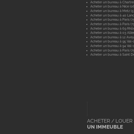
Acheter un bureau à Chartre
Acheter un bureau à Nice (0
Acheter un bureau à Metz (
Acheter un bureau à 40 Lan
Acheter un bureau à Paris (7
Acheter un bureau à Paris (7
Acheter un bureau à 69 Rhô
Acheter un bureau à 03 Allie
Acheter un bureau à 12 Ave
Acheter un bureau à 95 Val-d
Acheter un bureau à 94 Val
Acheter un bureau à Paris (7
Acheter un bureau à Saint De
ACHETER / LOUER
UN IMMEUBLE