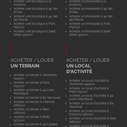
Acheter une boutique à 12
Acheter un immeuble à 12
Aveyron
Aveyron
Acheter une boutique à 95 Val-
Acheter un immeuble à 95 Val-
d'Oise
d'Oise
Acheter une boutique à 94 Val-
Acheter un immeuble à 94 Val-
de-Marne
de-Marne
Acheter une boutique à Paris
Acheter un immeuble à Paris
(75003)
(75003)
Acheter une boutique à Saint
Acheter un immeuble à Saint
Denis (97400)
Denis (97400)
ACHETER / LOUER
ACHETER / LOUER
UN TERRAIN
UN LOCAL
D'ACTIVITÉ
Acheter un terrain à Vincennes
(94300)
Acheter un local d'activité à
Acheter un terrain à Paris
Vincennes (94300)
(75020)
Acheter un local d'activité à
Acheter un terrain à 44 Loire-
Paris (75020)
Atlantique
Acheter un local d'activité à 44
Acheter un terrain à 84 Vaucluse
Loire-Atlantique
Acheter un terrain à Chartres
Acheter un local d'activité à 84
(28000)
Vaucluse
Acheter un terrain à Nice
Acheter un local d'activité à
(06000)
Chartres (28000)
Acheter un terrain à Metz
Acheter un local d'activité à Nice
(57000)
(06000)
Acheter un terrain à 40 Landes
Acheter un local d'activité à