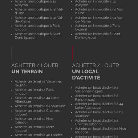
Acheter une boutique à 12
Acheter un immeuble à 12
Aveyron
Aveyron
Acheter une boutique à 95 Val-
Acheter un immeuble à 95 Val-
d'Oise
d'Oise
Acheter une boutique à 94 Val-
Acheter un immeuble à 94 Val-
de-Marne
de-Marne
Acheter une boutique à Paris
Acheter un immeuble à Paris
(75003)
(75003)
Acheter une boutique à Saint
Acheter un immeuble à Saint
Denis (97400)
Denis (97400)
ACHETER / LOUER
ACHETER / LOUER
UN TERRAIN
UN LOCAL
D'ACTIVITÉ
Acheter un terrain à Vincennes
(94300)
Acheter un local d'activité à
Acheter un terrain à Paris
Vincennes (94300)
(75020)
Acheter un local d'activité à
Acheter un terrain à 44 Loire-
Paris (75020)
Atlantique
Acheter un local d'activité à 44
Acheter un terrain à 84 Vaucluse
Loire-Atlantique
Acheter un terrain à Chartres
Acheter un local d'activité à 84
(28000)
Vaucluse
Acheter un terrain à Nice
Acheter un local d'activité à
(06000)
Chartres (28000)
Acheter un terrain à Metz
Acheter un local d'activité à Nice
(57000)
(06000)
Acheter un terrain à 40 Landes
Acheter un local d'activité à