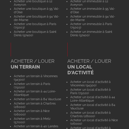
Acheter une boutique à 12
Acheter un immeuble à 12
Aveyron
Aveyron
Acheter une boutique à 95 Val-
Acheter un immeuble à 95 Val-
d'Oise
d'Oise
Acheter une boutique à 94 Val-
Acheter un immeuble à 94 Val-
de-Marne
de-Marne
Acheter une boutique à Paris
Acheter un immeuble à Paris
(75003)
(75003)
Acheter une boutique à Saint
Acheter un immeuble à Saint
Denis (97400)
Denis (97400)
ACHETER / LOUER
ACHETER / LOUER
UN TERRAIN
UN LOCAL
D'ACTIVITÉ
Acheter un terrain à Vincennes
(94300)
Acheter un local d'activité à
Acheter un terrain à Paris
Vincennes (94300)
(75020)
Acheter un local d'activité à
Acheter un terrain à 44 Loire-
Paris (75020)
Atlantique
Acheter un local d'activité à 44
Acheter un terrain à 84 Vaucluse
Loire-Atlantique
Acheter un terrain à Chartres
Acheter un local d'activité à 84
(28000)
Vaucluse
Acheter un terrain à Nice
Acheter un local d'activité à
(06000)
Chartres (28000)
Acheter un terrain à Metz
Acheter un local d'activité à Nice
(57000)
(06000)
Acheter un terrain à 40 Landes
Acheter un local d'activité à