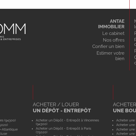
ANTAE
IMMOBILIER
Le cabinet
Nos offres
Confier un bien
Estimer votre
bien
ACHETER / LOUER
ACHETER
UN DÉPÔT - ENTREPÔT
UNE BO
es (94300)
Acheter un Dépôt - Entrepôt à Vincennes
Acheter une 
(94300)
5020)
Acheter une 
Acheter un Dépôt - Entrepôt à Paris
e-Atlantique
Acheter une 
(75020)
cluse
Acheter une 