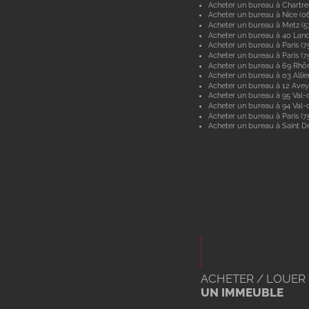
Acheter un bureau à Chartre
Acheter un bureau à Nice (0
Acheter un bureau à Metz (
Acheter un bureau à 40 Lan
Acheter un bureau à Paris (7
Acheter un bureau à Paris (7
Acheter un bureau à 69 Rhô
Acheter un bureau à 03 Allie
Acheter un bureau à 12 Ave
Acheter un bureau à 95 Val-d
Acheter un bureau à 94 Val
Acheter un bureau à Paris (7
Acheter un bureau à Saint De
ACHETER / LOUER
UN IMMEUBLE