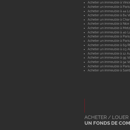
Acheter un immeuble à Vinc
Acheter un immeuble à Paris
Acheter un immeuble à 44 Lo
Acheter un immeuble à 84 V
Acheter un immeuble à Char
Acheter un immeuble à Nice
Acheter un immeuble à Metz
Acheter un immeuble à 40 L
Acheter un immeuble à Paris
Acheter un immeuble à Paris
Acheter un immeuble à 69 
Acheter un immeuble à 03 Al
Acheter un immeuble à 12 A
Acheter un immeuble à 95 Va
Acheter un immeuble à 94 V
Acheter un immeuble à Paris
Acheter un immeuble à Saint
ACHETER / LOUER
UN FONDS DE CO