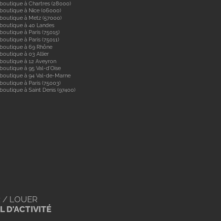
boutique à Chartres (28000)
boutique à Nice (06000)
boutique à Metz (57000)
 boutique à 40 Landes
boutique à Paris (75015)
boutique à Paris (75011)
 boutique à 69 Rhône
boutique à 03 Allier
boutique à 12 Aveyron
boutique à 95 Val-d'Oise
 boutique à 94 Val-de-Marne
boutique à Paris (75003)
boutique à Saint Denis (97400)
 / LOUER
 D'ACTIVITÉ