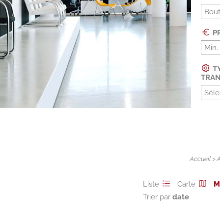
Bout
PR
TY
TRAN
Séle
Accueil
>
Liste
Carte
M
Trier par