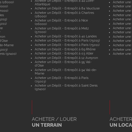
Acheter un Dépôt - Entrepôt à 44 Loire-
s (28000)
Acheter une 
Atlantique
6000)
Acheter une 
Acheter un Dépôt - Entrepôt à 84 Vaucluse
57000)
Acheter une 
Acheter un Dépôt - Entrepôt à Chartres
des
Acheter une
(28000)
5015)
Acheter une 
Acheter un Dépôt - Entrepôt à Nice
5011)
Acheter une 
(06000)
ne
Acheter une
Acheter un Dépôt - Entrepôt à Metz
(57000)
r
Acheter une 
Acheter un Dépôt - Entrepôt à 40 Landes
yron
Acheter une 
Acheter un Dépôt - Entrepôt à Paris (75015)
'Oise
Acheter une 
Acheter un Dépôt - Entrepôt à Paris (75011)
-de-Marne
Acheter une
Acheter un Dépôt - Entrepôt à 69 Rhône
5003)
Acheter une 
Acheter un Dépôt - Entrepôt à 03 Allier
nis (97400)
Acheter une 
Acheter un Dépôt - Entrepôt à 12 Aveyron
Acheter un Dépôt - Entrepôt à 95 Val-
d'Oise
Acheter un Dépôt - Entrepôt à 94 Val-de-
Marne
Acheter un Dépôt - Entrepôt à Paris
(75003)
Acheter un Dépôt - Entrepôt à Saint Denis
(97400)
ACHETER / LOUER
ACHETER
UN TERRAIN
UN LOCAL