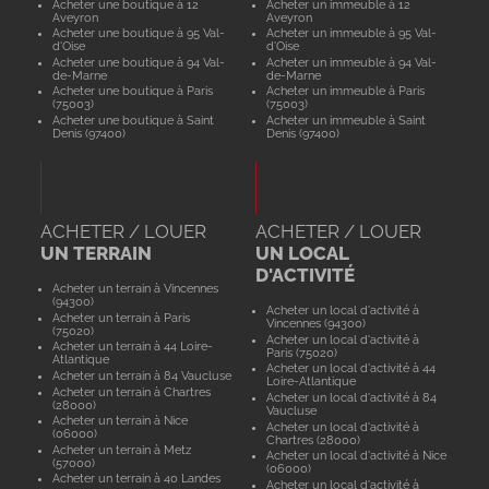
Acheter une boutique à 12
Acheter un immeuble à 12
Aveyron
Aveyron
Acheter une boutique à 95 Val-
Acheter un immeuble à 95 Val-
d'Oise
d'Oise
Acheter une boutique à 94 Val-
Acheter un immeuble à 94 Val-
de-Marne
de-Marne
Acheter une boutique à Paris
Acheter un immeuble à Paris
(75003)
(75003)
Acheter une boutique à Saint
Acheter un immeuble à Saint
Denis (97400)
Denis (97400)
ACHETER / LOUER
ACHETER / LOUER
UN TERRAIN
UN LOCAL
D'ACTIVITÉ
Acheter un terrain à Vincennes
(94300)
Acheter un local d'activité à
Acheter un terrain à Paris
Vincennes (94300)
(75020)
Acheter un local d'activité à
Acheter un terrain à 44 Loire-
Paris (75020)
Atlantique
Acheter un local d'activité à 44
Acheter un terrain à 84 Vaucluse
Loire-Atlantique
Acheter un terrain à Chartres
Acheter un local d'activité à 84
(28000)
Vaucluse
Acheter un terrain à Nice
Acheter un local d'activité à
(06000)
Chartres (28000)
Acheter un terrain à Metz
Acheter un local d'activité à Nice
(57000)
(06000)
Acheter un terrain à 40 Landes
Acheter un local d'activité à