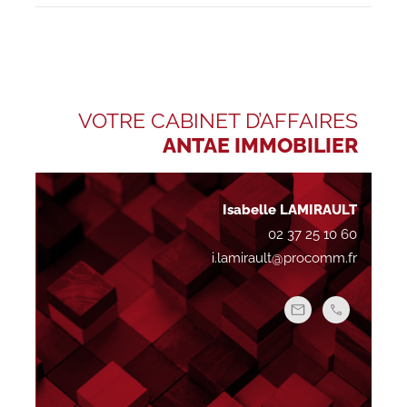
VOTRE CABINET D’AFFAIRES
ANTAE IMMOBILIER
Isabelle LAMIRAULT
02 37 25 10 60
i.lamirault@procomm.fr